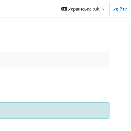
Українська ‎(uk)‎
Увійти