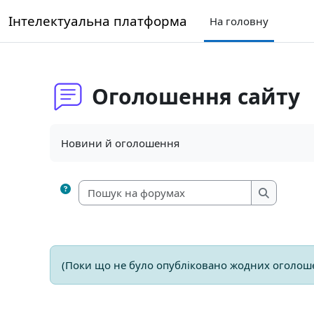
Перейти до головного вмісту
Інтелектуальна платформа
На головну
Оголошення сайту
Умови завершення
Новини й оголошення
Пошук на ф
Пошук на
(Поки що не було опубліковано жодних оголош