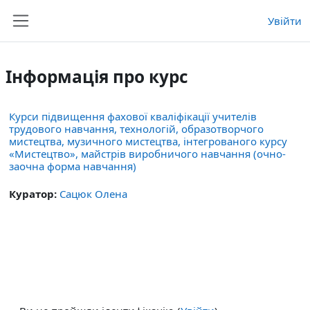
Перейти до головного вмісту
Увійти
Бокова панель
Інформація про курс
Курси підвищення фахової кваліфікації учителів
трудового навчання, технологій, образотворчого
мистецтва, музичного мистецтва, інтегрованого курсу
«Мистецтво», майстрів виробничого навчання (очно-
заочна форма навчання)
Куратор:
Сацюк Олена